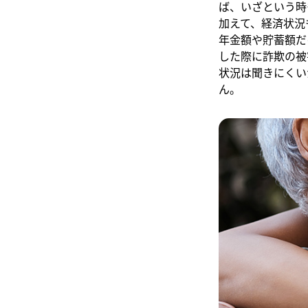
ば、いざという時
加えて、経済状況
年金額や貯蓄額だ
した際に詐欺の被
状況は聞きにくい
ん。